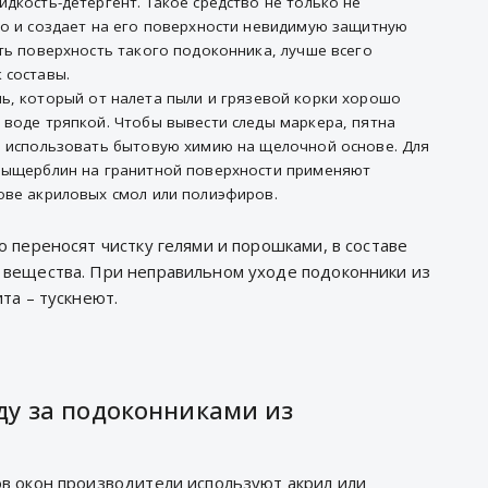
дкость-детергент. Такое средство не только не
но и создает на его поверхности невидимую защитную
ть поверхность такого подоконника, лучше всего
 составы.
ь, который от налета пыли и грязевой корки хорошо
 воде тряпкой. Чтобы вывести следы маркера, пятна
я использовать бытовую химию на щелочной основе. Для
выщерблин на гранитной поверхности применяют
ове акриловых смол или полиэфиров.
 переносят чистку гелями и порошками, в составе
 вещества. При неправильном уходе подоконники из
та – тускнеют.
ду за подоконниками из
в окон производители используют акрил или