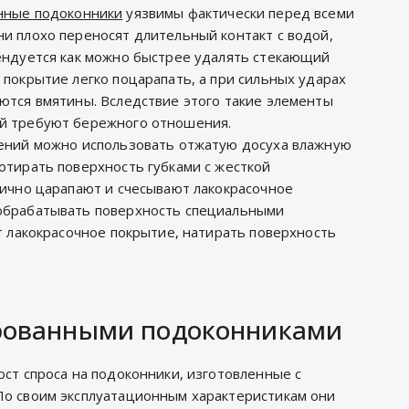
нные подоконники
уязвимы фактически перед всеми
и плохо переносят длительный контакт с водой,
ендуется как можно быстрее удалять стекающий
 покрытие легко поцарапать, а при сильных ударах
ются вмятины. Вследствие этого такие элементы
й требуют бережного отношения.
нений можно использовать отжатую досуха влажную
отирать поверхность губками с жесткой
дично царапают и счесывают лакокрасочное
обрабатывать поверхность специальными
т лакокрасочное покрытие, натирать поверхность
рованными подоконниками
ост спроса на подоконники, изготовленные с
По своим эксплуатационным характеристикам они