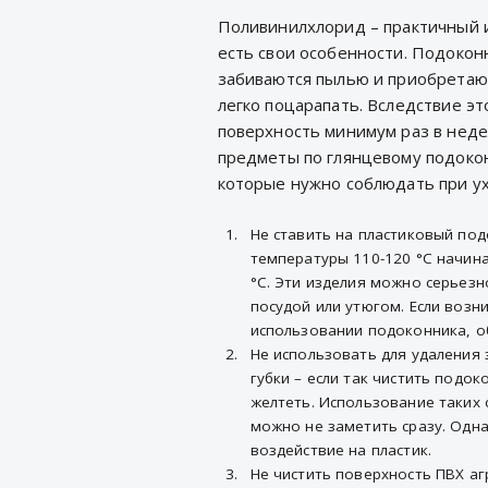
Поливинилхлорид – практичный и
есть свои особенности. Подокон
забиваются пылью и приобретаю
легко поцарапать. Вследствие эт
поверхность минимум раз в неде
предметы по глянцевому подокон
которые нужно соблюдать при ух
Не ставить на пластиковый по
температуры 110-120 °C начинае
°C. Эти изделия можно серьез
посудой или утюгом. Если воз
использовании подоконника, о
Не использовать для удаления
губки – если так чистить подо
желтеть. Использование таких 
можно не заметить сразу. Одн
воздействие на пластик.
Не чистить поверхность ПВХ а