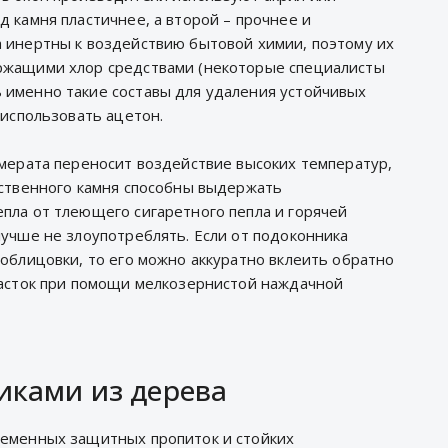
 камня пластичнее, а второй – прочнее и
 инертны к воздействию бытовой химии, поэтому их
ржащими хлор средствами (некоторые специалисты
 именно такие составы для удаления устойчивых
 использовать ацетон.
омерата переносит воздействие высоких температур,
сственного камня способны выдержать
пла от тлеющего сигаретного пепла и горячей
лучше не злоупотреблять. Если от подоконника
 облицовки, то его можно аккуратно вклеить обратно
часток при помощи мелкозернистой наждачной
иками из дерева
ременных защитных пропиток и стойких