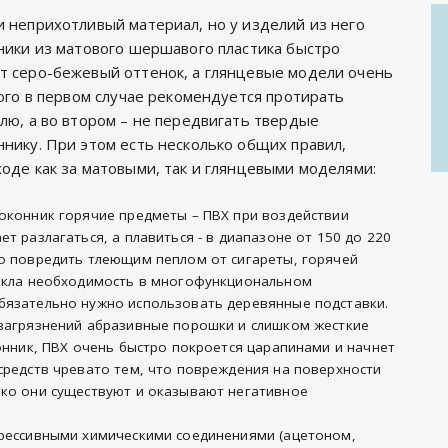
 неприхотливый материал, но у изделий из него
ники из матового шершавого пластика быстро
т серо-бежевый оттенок, а глянцевые модели очень
ого в первом случае рекомендуется протирать
лю, а во втором – не передвигать твердые
нику. При этом есть несколько общих правил,
оде как за матовыми, так и глянцевыми моделями:
доконник горячие предметы – ПВХ при воздействии
т разлагаться, а плавиться - в диапазоне от 150 до 220
но повредить тлеющим пеплом от сигареты, горячей
никла необходимость в многофункциональном
бязательно нужно использовать деревянные подставки.
 загрязнений абразивные порошки и слишком жесткие
конник, ПВХ очень быстро покроется царапинами и начнет
средств чревато тем, что повреждения на поверхности
ако они существуют и оказывают негативное
грессивными химическими соединениями (ацетоном,